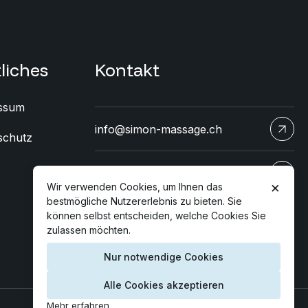
liches
Kontakt
ssum
info@simon-massage.ch
schutz
+41 78 896 90 03
×
Wir verwenden Cookies, um Ihnen das
bestmögliche Nutzererlebnis zu bieten. Sie
können selbst entscheiden, welche Cookies Sie
zulassen möchten.
Nur notwendige Cookies
Alle Cookies akzeptieren
Mehr erfahren