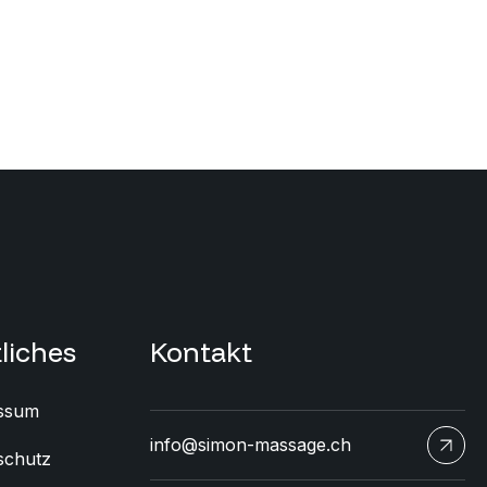
 York, NY 55
liches
Kontakt
ssum
info@simon-massage.ch
schutz